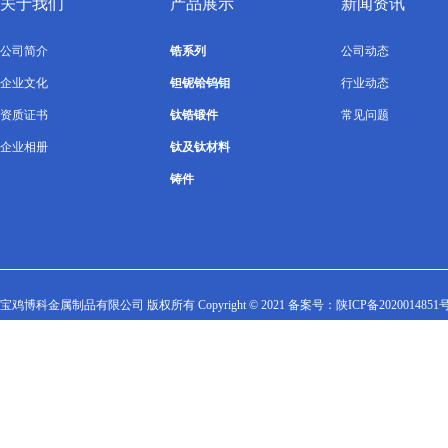
关于我们
产品展示
新闻资讯
公司简介
锆系列
公司动态
企业文化
钽铌铪钨钼
行业动态
资质证书
钛锆锻件
常见问题
企业相册
钛及钛材料
铸件
宝鸡博科金属制品有限公司 版权所有 Copyright © 2021 备案号：
陕ICP备2020014851号