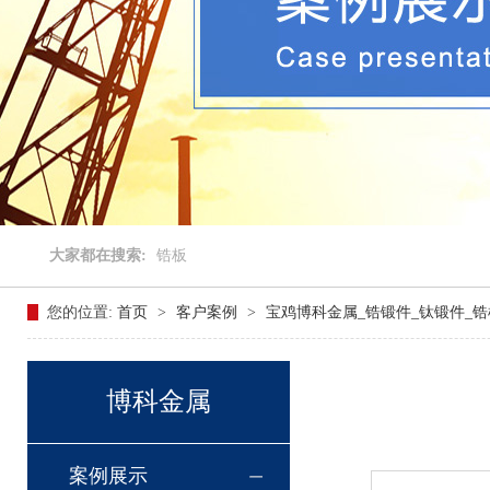
大家都在搜索:
锆板
您的位置:
首页
>
客户案例
>
宝鸡博科金属_锆锻件_钛锻件_锆
博科金属
案例展示