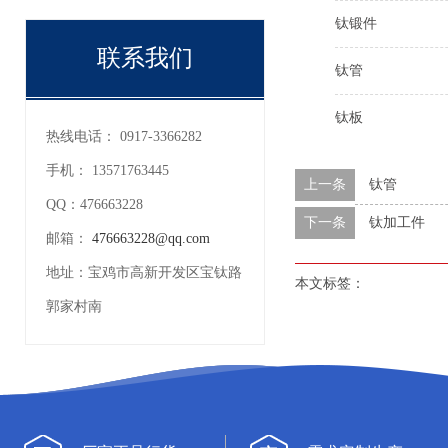
钛锻件
联系我们
钛管
钛板
热线电话：
0917-3366282
手机：
13571763445
上一条
钛管
QQ：
476663228
下一条
钛加工件
邮箱：
476663228@qq.com
地址：
宝鸡市高新开发区宝钛路
本文标签：
郭家村南