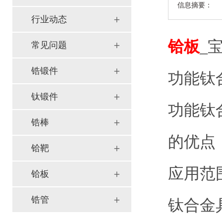
信息摘要：
行业动态
铪板
_
常见问题
锆锻件
功能钛
钛锻件
功能钛
锆棒
的优点
铪靶
应用范
铪板
锆管
钛合金