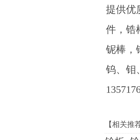
提供优
件，锆
铌棒，
钨、钼
135717
【相关推