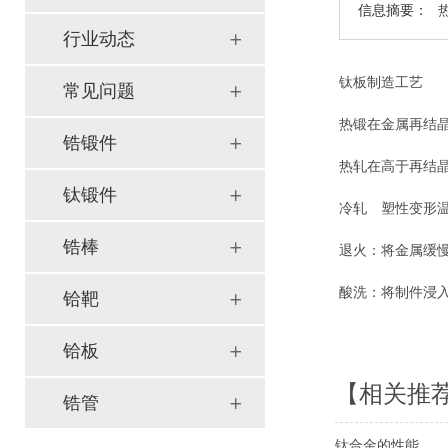
信息摘要：
行业动态
钛板制造工艺
常见问题
热锻在金属再结
锆锻件
热轧在高于再结
钛锻件
冷轧 塑性变形
锆棒
退火：将金属缓
酸洗：将制件浸
铪靶
铪板
【相关推
锆管
钛合金的性能