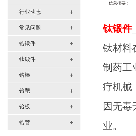
信息摘要：
行业动态
钛锻件
常见问题
锆锻件
钛材料
钛锻件
制药工
锆棒
疗机械
铪靶
因无毒
铪板
锆管
业。