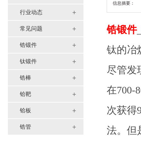
信息摘要：
行业动态
锆锻件
常见问题
锆锻件
钛的冶
钛锻件
尽管发现
锆棒
在70
铪靶
次获得
铪板
锆管
法。但