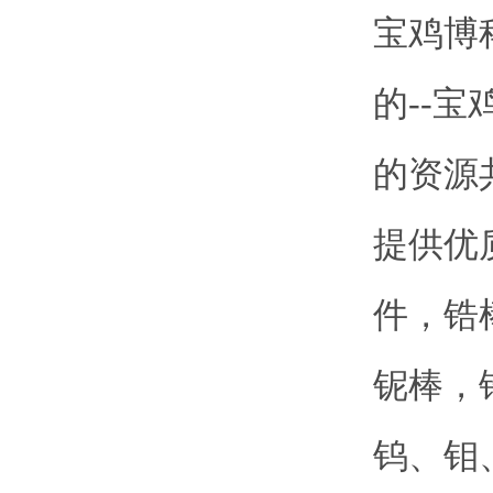
宝鸡博
的--
的资源
提供优
件，锆
铌棒，
钨、钼