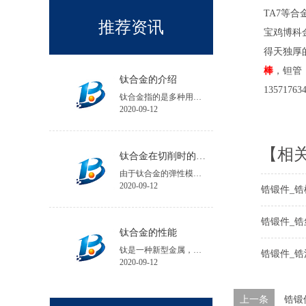
TA7等
推荐资讯
宝鸡博科
得天独厚
棒
，钽管
钛合金的介绍
13571763
钛合金指的是多种用钛与其他金属制成的合金金属。
2020-09-12
【相
钛合金在切削时的注意事项
由于钛合金的弹性模量小，工件在加工中的夹紧变形和受力变形大，会降低工件的加工精度；工件安装时夹紧力不宜过大，必要时可增加辅助支承。
2020-09-12
锆锻件_锆
锆锻件_锆
钛合金的性能
钛是一种新型金属，钛的性能与所含碳、氮、氢、氧等杂质含量有关，碘化钛杂质含量不超过0.1%。
锆锻件_锆
2020-09-12
上一条
锆锻