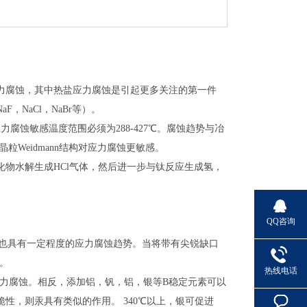
力腐蚀，其中热盐应力腐蚀是引起更多关注的第一件
NaCl，NaBr等）。
腐蚀敏感温度范围必须为288-427℃。腐蚀趋势与冶
Weidmann结构对应力腐蚀更敏感。
物水解生成HCl气体，然后进一步与钛反应生成氢，
QQ咨询
中也具有一定程度的应力腐蚀趋势。当将带有尖锐缺口
命。
热线电话
应力腐蚀。相反，添加铝，钒，铝，银等B稳定元素可以
性，则汞具有类似的作用。 340℃以上，银可促进