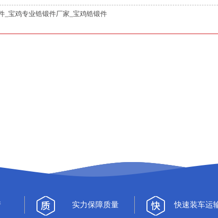
件_宝鸡专业锆锻件厂家_宝鸡锆锻件
产
实力保障质量
快速装车运