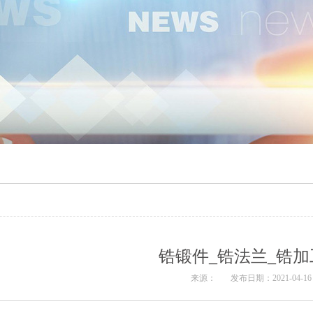
锆锻件_锆法兰_锆加
来源：
发布日期：2021-04-16