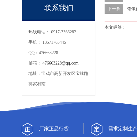
联系我们
下一条
锆锻
本文标签：
热线电话：
0917-3366282
手机：
13571763445
QQ：
476663228
邮箱：
476663228@qq.com
地址：
宝鸡市高新开发区宝钛路
郭家村南
厂家正品行货
需求定制生