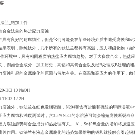
要：
锆法兰_锆加工件
钛合金法兰的热盐应力腐蚀
兰具有良好的耐腐蚀性，但是它们可能会在某些环境介质中遭受腐蚀和应
结果表明，除纯钛外，几乎所有的钛法兰都具有高温，应力和卤化物（如NaF，
的工作环境中，具有相同程度的热盐应力腐蚀趋势。对于大多数合金，热盐应力
关，例如合金成分，加工历史，高铝和高氧合金以及经B处理或B处理的粗晶粒
力腐蚀引起的金属脆化的原因与氢脆有关。在高温和高应力的作用下，卤化
H20-HCl 10 NaOH
i-TiCl2 12 2H
力腐蚀外，钛法兰在红色发烟硝酸，N204和含有盐酸和硫酸的甲醇溶液
于应力腐蚀和浊度测试时，含3.5％NaCl的水溶液可能会缩短腐蚀断裂寿
应力腐蚀趋势与合金成分和热处理有关。 Al，Sn和氧含量的增加将加速
腐蚀作用。钛法兰有液态金属脆化的趋势如果熔融的镉和钛接触会引起镉脆