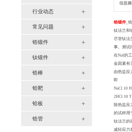
信息摘
行业动态
锆锻件
_
常见问题
钛法兰和
尽管钛法
锆锻件
事。测试
在NaI
钛锻件
金因素有
由热盐应
锆棒
即
铪靶
NaCl 10 
2HCl 10 T
铪板
除热盐应
的试样用
锆管
钛法兰的
减轻应力