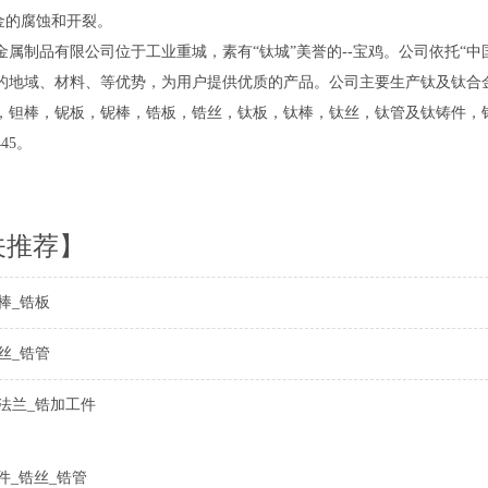
合金的腐蚀和开裂。
金属制品有限公司位于工业重城，素有“钛城”美誉的--宝鸡。公司依托“
的地域、材料、等优势，为用户提供优质的产品。公司主要生产钛及钛合
，钽棒，铌板，铌棒，锆板，锆丝，钛板，钛棒，钛丝，钛管及钛铸件，
445。
关推荐】
棒_锆板
丝_锆管
法兰_锆加工件
件_锆丝_锆管