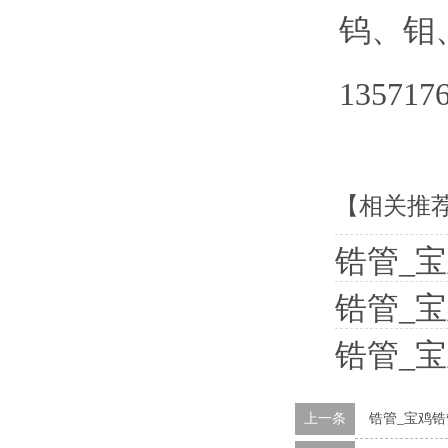
钨、钼
135717
【相关推
锆管_
锆管_
锆管_
上一条
锆管_宝鸡锆