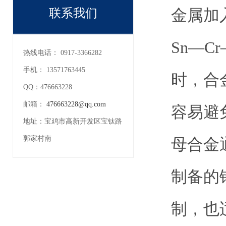
金属加
联系我们
Sn—C
热线电话：
0917-3366282
手机：
13571763445
时，合
QQ：
476663228
邮箱：
476663228@qq.com
容易避
地址：
宝鸡市高新开发区宝钛路
郭家村南
母合金
制备的
制，也