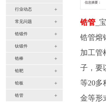
信息摘要：
行业动态
锆管
_
常见问题
锆锻件
锆管熔
钛锻件
加工管
锆棒
子，要
铪靶
等20
铪板
锆管
金等形