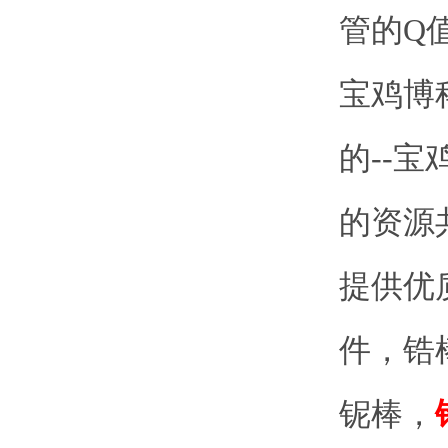
管的Q值
宝鸡博
的--
的资源
提供优
件，锆
铌棒，