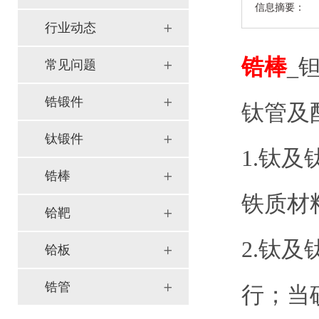
信息摘要：
行业动态
锆棒
_
常见问题
锆锻件
钛管及
钛锻件
1.钛
锆棒
铁质材
铪靶
2.钛
铪板
锆管
行；当