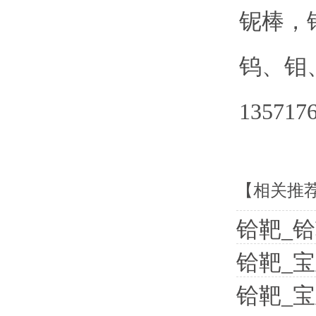
铌棒，
钨、钼
135717
【相关推
铪靶_
铪靶_
铪靶_