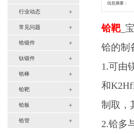
信息摘要：
行业动态
铪靶
_
常见问题
锆锻件
铪的制
钛锻件
1.可
锆棒
和K2Hf
铪靶
制取，
铪板
锆管
2.铪