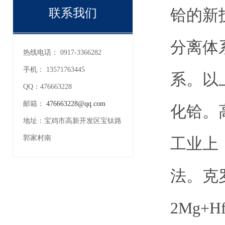
铪的新
联系我们
分离体
热线电话：
0917-3366282
手机：
13571763445
系。以
QQ：
476663228
邮箱：
476663228@qq.com
化铪。
地址：
宝鸡市高新开发区宝钛路
郭家村南
工业上
法。克
2Mg+H