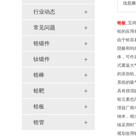
信息摘
行业动态
铪板
_宝
常见问题
铪的应用
由于铪容
锆锻件
阴极和钨
体，可作
钛锻件
式重返大
的添加铪
锆棒
系统的吸
铪靶
具有很强
铪元素也用
铪板
理器厂商
纳米，相
锆管
续采用时
规划改用