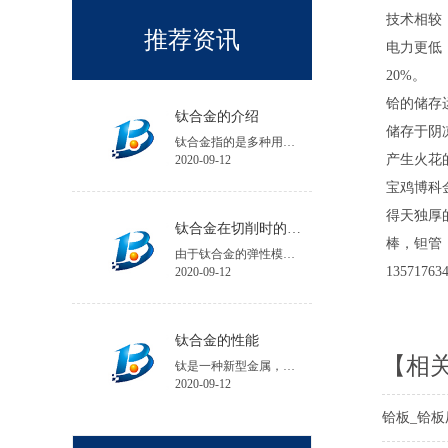
技术相较
推荐资讯
电力更低，
20%。
铪的储存
钛合金的介绍
储存于阴
钛合金指的是多种用钛与其他金属制成的合金金属。
产生火花
2020-09-12
宝鸡博科
得天独厚
钛合金在切削时的注意事项
棒，钽管
由于钛合金的弹性模量小，工件在加工中的夹紧变形和受力变形大，会降低工件的加工精度；工件安装时夹紧力不宜过大，必要时可增加辅助支承。
13571763
2020-09-12
钛合金的性能
【相
钛是一种新型金属，钛的性能与所含碳、氮、氢、氧等杂质含量有关，碘化钛杂质含量不超过0.1%。
2020-09-12
铪板_铪板