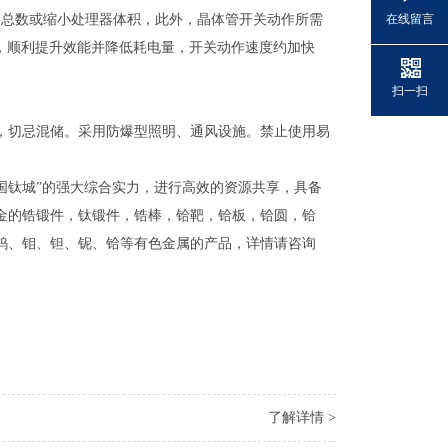
管总数或缩小处理器体积，此外，晶体管开关动作所需
在线留言
低k电介质，顺利提升效能并降低耗电量，开关动作速度约加快
扫一扫
，切忌混储。采用防爆型照明、通风设施。禁止使用易
中国钛城”的强大综合实力，进行高效的资源共享，具备
金的锆锻件，钛锻件，锆棒，铪靶，铪板，铪圆，铪
钨、钼、钽、铌、铪等有色金属的产品，详情请咨询
了解详情 >