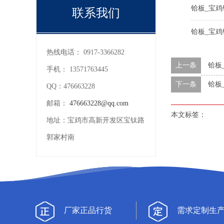
铪板_宝鸡
联系我们
铪板_宝
热线电话：
0917-3366282
上一条
铪板
手机：
13571763445
下一条
铪板
QQ：
476663228
邮箱：
476663228@qq.com
本文标签：
地址：
宝鸡市高新开发区宝钛路
郭家村南
厂家正品行货
需求定制生