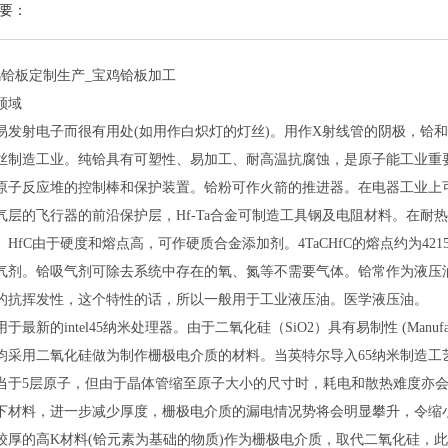
要：
鸡铪板定制生产_宝鸡铪板加工
领域
易发射电子而很有用处(如用作白炽灯的灯丝)。用作X射线管的阴极，铪
丝制造工业。纯铪具有可塑性、易加工、耐高温抗腐蚀，是原子能工业重
原子反应堆的控制棒和保护装置。铪粉可作火箭的推进器。在电器工业上
气层的飞行器的前沿保护层，Hf-Ta合金可制造工具钢及电阻材料。在耐
。HfC由于硬度和熔点高，可作硬质合金添加剂。4TaCHfC的熔点约为4
气剂。铪吸气剂可除去系统中存在的氧、氮等不需要气体。铪常作为液压
的抗挥发性，这个特性的话，所以一般用于工业液压油。医学液压油。
于最新的intel45纳米处理器。由于二氧化硅（SiO2）具有易制性 (Manufa
均采用二氧化硅做为制作栅极电介质的材料。当英特尔导入65纳米制造工艺
当于5层原子，但由于晶体管缩至原子大小的尺寸时，耗电和散热难度亦
下材料，进一步减少厚度，栅极电介质的漏电情况势将会明显攀升，令缩
较厚的高K材料(铪元素为基础的物质)作为栅极电介质，取代二氧化硅，此