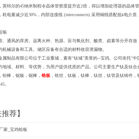
，英特尔的45纳米制程令晶体管密度提升近2倍，得以增加处理器的晶体
耗电量减少近30%，内部连接线 (interconnects) 采用铜线搭配
运输
凉、通风的库房。远离火种、热源。应与氧化剂、酸类、卤素等分开存放
的机械设备和工具。储区应备有合适的材料收容泄漏物。
金属制品有限公司位于工业重城，素有“钛城”美誉的--宝鸡。公司依托“
的地域、材料、等优势，为用户提供优质的产品。公司主要生产钛及钛合
，钽棒，铌板，铌棒，
锆板
，锆丝，钛板，钛棒，钛丝，钛管及钛铸件，
445。
关推荐】
厂家_宝鸡铪板