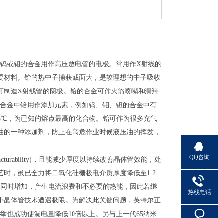
和钨或钼的合金用作高压放电管的电极。常用作X射线的
要材料。铪的热中子捕获截面大，是较理想的中子吸收
可制造X射线管的阴极。铪的合金可作火箭喷嘴和滑翔
热合金中铪用作添加元素，例如钨、钼、钽的合金中有
215℃，为已知的熔点最高的化合物。铪可作为很多充气
油的一种添加剂，防止在高危作业时候液压油的挥发，
QQ咨询
cturability)，且能减少厚度以持续改善晶体管效能，处
时，虽已全力将二氧化硅栅极电介质厚度降低至1.2
会同时增加，产生电流浪费和不必要的热能，因此若继
热线电话
小晶体管技术遭遇极限。为解决此关键问题，英特尔正
举也成功使漏电量降低10倍以上。另与上一代65纳米