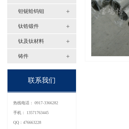
钽铌铪钨钼
钛锆锻件
钛及钛材料
铸件
联系我们
热线电话：
0917-3366282
手机：
13571763445
QQ：
476663228