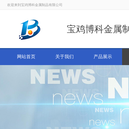
欢迎来到宝鸡博科金属制品有限公司
宝鸡博科金属
网站首页
关于我们
产品展示