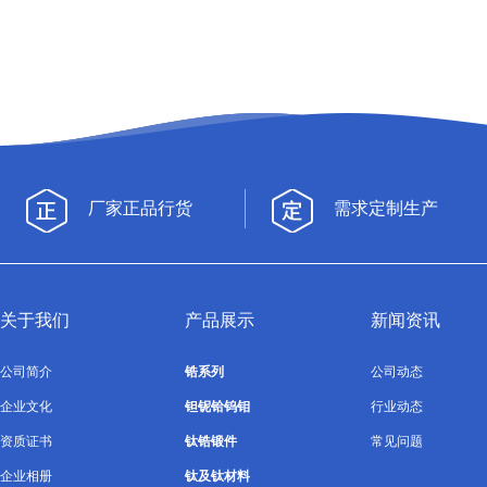
厂家正品行货
需求定制生产
关于我们
产品展示
新闻资讯
公司简介
锆系列
公司动态
企业文化
钽铌铪钨钼
行业动态
资质证书
钛锆锻件
常见问题
企业相册
钛及钛材料